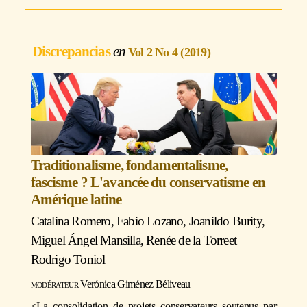
Discrepancias
Vol 2 No 4 (2019)
Traditionalisme, fondamentalisme,
fascisme ? L'avancée du conservatisme en
Amérique latine
Catalina Romero
,
Fabio Lozano
,
Joanildo Burity
,
Miguel Ángel Mansilla
,
Renée de la Torre
et
Rodrigo Toniol
modérateur
Verónica Giménez Béliveau
<La consolidation de projets conservateurs soutenus par