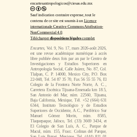
encartesantropologicos@ciesas.edu.mx
Sauf indication contraire expresse, tout le
contenu de ce site est soumis à un
Licence
internationale Creative Commons Attribution-
NonCommercial 4.0
.
Télécharger
dispositions légales
complet
Encartes
, Vol. 9, No. 17, mars 2026-août 2026,
est une revue académique numérique à accès
libre publiée deux fois par an par le Centro de
Investigaciones y Estudios Superiores en
Antropología Social, Calle Juárez, No. 87, Col.
Tlalpan, C. P. 14000, Mexico City, P.O. Box
22-048, Tel. 54 87 35 70, Fax 56 55 55 76, El
Colegio de la Frontera Norte Norte, A. C..,
Carretera Escénica Tijuana-Ensenada km 18.5,
San Antonio del Mar, núm. 22560, Tijuana,
Baja California, Mexique, Tél. +52 (664) 631
6344, Instituto Tecnológico y de Estudios
Superiores de Occidente, A.C., Periférico Sur
Manuel Gómez Morin, núm. 8585,
Tlaquepaque, Jalisco, Tel. (33) 3669 3434, et
El Colegio de San Luís, A. C., Parque de
Macul, núm. 155, Fracc. Colinas del Parque,
San Luis Potosi, Mexique, Tel. (444) 811 01