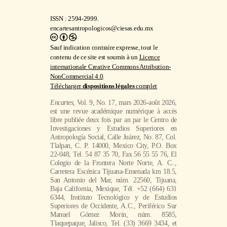
ISSN : 2594-2999.
encartesantropologicos@ciesas.edu.mx
Sauf indication contraire expresse, tout le
contenu de ce site est soumis à un
Licence
internationale Creative Commons Attribution-
NonCommercial 4.0
.
Télécharger
dispositions légales
complet
Encartes
, Vol. 9, No. 17, mars 2026-août 2026,
est une revue académique numérique à accès
libre publiée deux fois par an par le Centro de
Investigaciones y Estudios Superiores en
Antropología Social, Calle Juárez, No. 87, Col.
Tlalpan, C. P. 14000, Mexico City, P.O. Box
22-048, Tel. 54 87 35 70, Fax 56 55 55 76, El
Colegio de la Frontera Norte Norte, A. C..,
Carretera Escénica Tijuana-Ensenada km 18.5,
San Antonio del Mar, núm. 22560, Tijuana,
Baja California, Mexique, Tél. +52 (664) 631
6344, Instituto Tecnológico y de Estudios
Superiores de Occidente, A.C., Periférico Sur
Manuel Gómez Morin, núm. 8585,
Tlaquepaque, Jalisco, Tel. (33) 3669 3434, et