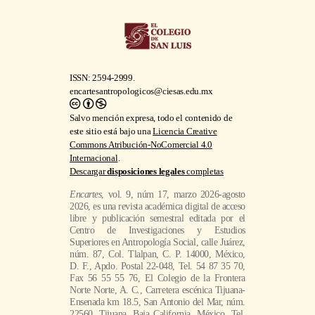
encartesantropologicos@ciesas.edu.mx
Salvo mención expresa, todo el contenido de
este sitio está bajo una
Licencia Creative
Commons Atribución-NoComercial 4.0
Internacional
.
Descargar
disposiciones legales
completas
Encartes
, vol. 9, núm 17, marzo 2026-agosto
2026, es una revista académica digital de acceso
libre y publicación semestral editada por el
Centro de Investigaciones y Estudios
Superiores en Antropología Social, calle Juárez,
núm. 87, Col. Tlalpan, C. P. 14000, México,
D. F., Apdo. Postal 22-048, Tel. 54 87 35 70,
Fax 56 55 55 76, El Colegio de la Frontera
Norte Norte, A. C., Carretera escénica Tijuana-
Ensenada km 18.5, San Antonio del Mar, núm.
22560, Tijuana, Baja California, México, Tel.
+52 (664) 631 6344, Instituto Tecnológico y de
Estudios Superiores de Occidente, A.C.,
Periférico Sur Manuel Gómez Morin, núm.
8585, Tlaquepaque, Jalisco, Tel. (33) 3669
3434, y El Colegio de San Luís, A. C., Parque
de Macul, núm. 155, Fracc. Colinas del
Parque, San Luis Potosi, México, Tel. (444)