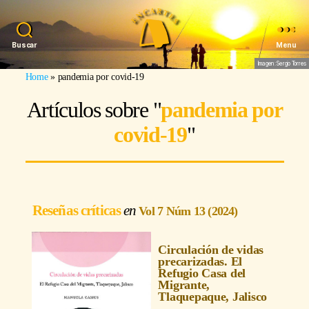
Buscar
Menu
Imagen: Sergio Torres
Home
»
pandemia por covid-19
Artículos sobre "
pandemia por
covid-19
"
Reseñas críticas
Vol 7 Núm 13 (2024)
Circulación de vidas
precarizadas. El
Refugio Casa del
Migrante,
Tlaquepaque, Jalisco