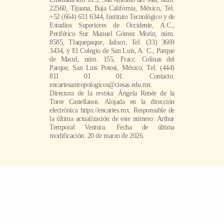
22560, Tijuana, Baja California, México, Tel.
+52 (664) 631 6344, Instituto Tecnológico y de
Estudios Superiores de Occidente, A.C.,
Periférico Sur Manuel Gómez Morin, núm.
8585, Tlaquepaque, Jalisco, Tel. (33) 3669
3434, y El Colegio de San Luís, A. C., Parque
de Macul, núm. 155, Fracc. Colinas del
Parque, San Luis Potosi, México, Tel. (444)
811 01 01. Contacto:
encartesantropologicos@ciesas.edu.mx.
Directora de la revista: Ángela Renée de la
Torre Castellanos. Alojada en la dirección
electrónica https://encartes.mx. Responsable de
la última actualización de este número: Arthur
Temporal Ventura. Fecha de última
modificación: 20 de marzo de 2026.