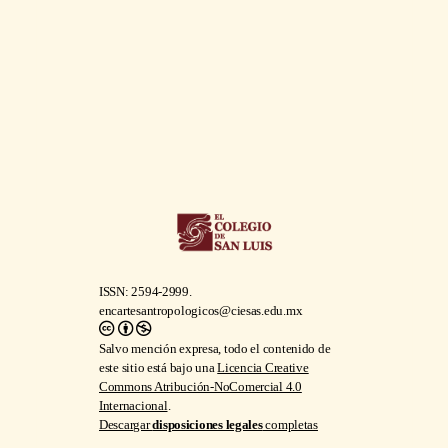
ISSN: 2594-2999.
encartesantropologicos@ciesas.edu.mx
Salvo mención expresa, todo el contenido de
este sitio está bajo una
Licencia Creative
Commons Atribución-NoComercial 4.0
Internacional
.
Descargar
disposiciones legales
completas
Encartes
, vol. 9, núm 17, marzo 2026-agosto
2026, es una revista académica digital de acceso
libre y publicación semestral editada por el
Centro de Investigaciones y Estudios
Superiores en Antropología Social, calle Juárez,
núm. 87, Col. Tlalpan, C. P. 14000, México,
D. F., Apdo. Postal 22-048, Tel. 54 87 35 70,