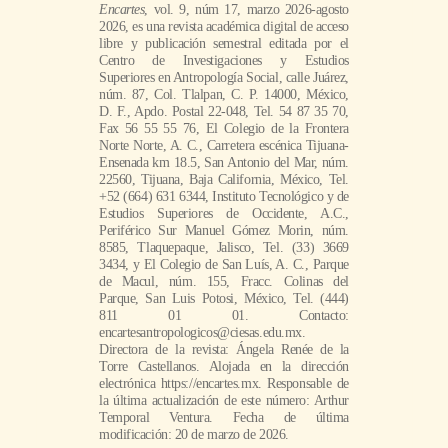
Fax 56 55 55 76, El Colegio de la Frontera
Norte Norte, A. C., Carretera escénica Tijuana-
Ensenada km 18.5, San Antonio del Mar, núm.
22560, Tijuana, Baja California, México, Tel.
+52 (664) 631 6344, Instituto Tecnológico y de
Estudios Superiores de Occidente, A.C.,
Periférico Sur Manuel Gómez Morin, núm.
8585, Tlaquepaque, Jalisco, Tel. (33) 3669
3434, y El Colegio de San Luís, A. C., Parque
de Macul, núm. 155, Fracc. Colinas del
Parque, San Luis Potosi, México, Tel. (444)
811 01 01. Contacto:
encartesantropologicos@ciesas.edu.mx.
Directora de la revista: Ángela Renée de la
Torre Castellanos. Alojada en la dirección
electrónica https://encartes.mx. Responsable de
la última actualización de este número: Arthur
Temporal Ventura. Fecha de última
modificación: 20 de marzo de 2026.