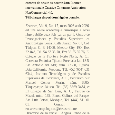
Encartes
, Vol. 9, No. 17, mars 2026-août 2026,
est une revue académique numérique à accès
libre publiée deux fois par an par le Centro de
Investigaciones y Estudios Superiores en
Antropología Social, Calle Juárez, No. 87, Col.
Tlalpan, C. P. 14000, Mexico City, P.O. Box
22-048, Tel. 54 87 35 70, Fax 56 55 55 76, El
Colegio de la Frontera Norte Norte, A. C..,
Carretera Escénica Tijuana-Ensenada km 18.5,
San Antonio del Mar, núm. 22560, Tijuana,
Baja California, Mexique, Tél. +52 (664) 631
6344, Instituto Tecnológico y de Estudios
Superiores de Occidente, A.C., Periférico Sur
Manuel Gómez Morin, núm. 8585,
Tlaquepaque, Jalisco, Tel. (33) 3669 3434, et
El Colegio de San Luís, A. C., Parque de
Macul, núm. 155, Fracc. Colinas del Parque,
San Luis Potosi, Mexique, Tel. (444) 811 01
01. Contact :
encartesantropologicos@ciesas.edu.mx.
Directrice de la revue : Ángela Renée de la
Torre Castellanos. Hébergé à l'adresse
https://encartes.mx. Responsable de la dernière
mise à jour de ce numéro : Arthur Temporal
Ventura. Date de la dernière mise à jour : 20
mars 2026.