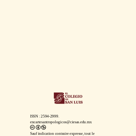
ISSN : 2594-2999.
encartesantropologicos@ciesas.edu.mx
Sauf indication contraire expresse, tout le
contenu de ce site est soumis à un
Licence
internationale Creative Commons Attribution-
NonCommercial 4.0
.
Télécharger
dispositions légales
complet