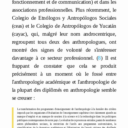
fonctionnement et de communication) et dans les
associations professionnelles. Plus récemment, le
Colegio de Etnólogos y Antropólogos Sociales
(ceas) et le Colegio de Antropólogos de Yucatán
(cayac), qui, malgré leur nom androcentrique,
regroupent tous deux des anthropologues, ont
montré des signes de volonté de s'intéresser
davantage à ce secteur professionnel.
8
Il est
frappant de constater que cela se produit
précisément à un moment où le fossé entre
l'anthropologie académique et l'anthropologie de
la plupart des diplômés en anthropologie semble
se creuser :
La transformation des programmes d'enseignement de l'anthropologie à la lumière des critères
imposés par les organismes d'évaluation de l'enseignement supérieur s'est clairement ajustée au
manque d'emploi et au manque de soutien à la science et à la technologie dans les politiques
publiques contemporaines de notre pays. Le résultat de ce processus entraîne, parmi de nombreux
autres phénomènes sociaux, la restriction de l'accès aux programmes universitaires, la
simplification de la formation académique et l'élimination de l'esprit critique des diplômés