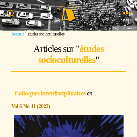
Recherche
Menu
Image : Julio González
Accueil
"
études socioculturelles
Articles sur "
études
socioculturelles
"
Colloques interdisciplinaires
Vol 6 No 11 (2023)