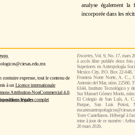
analyse également la 
incorporée dans les récits
Encartes
, Vol. 9, No. 17, mars 
2999.
à accès libre publiée deux fois
pologicos@ciesas.edu.mx
Superiores en Antropología Socia
Mexico City, P.O. Box 22-048, T
Frontera Norte Norte, A. C.., 
n contraire expresse, tout le contenu de
Antonio del Mar, núm. 22560, Ti
umis à un
Licence internationale
6344, Instituto Tecnológico y de
mons Attribution-NonCommercial 4.0
.
Sur Manuel Gómez Morin, núm. 8
El Colegio de San Luís, A. C.
ispositions légales
complet
Parque, San Luis Potosi, 
encartesantropologicos@ciesas.e
Torre Castellanos. Hébergé à l'ad
mise à jour de ce numéro : Arthu
20 mars 2026.