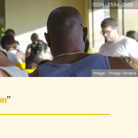
ISSN : 2594-2999
Image : Thiago Oliveira
on
"