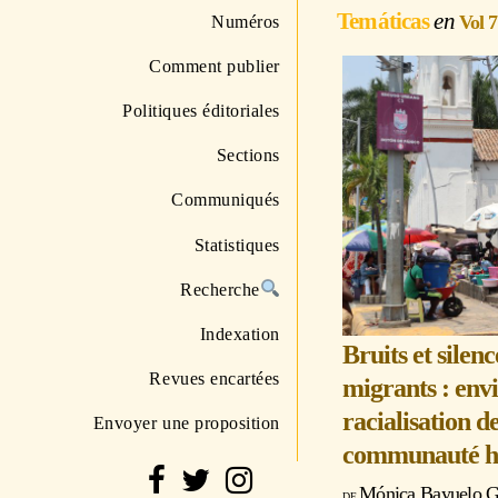
Temáticas
Vol 
Numéros
Comment publier
Politiques éditoriales
Sections
Communiqués
Statistiques
Recherche
Indexation
Bruits et silenc
Revues encartées
migrants : env
racialisation d
Envoyer une proposition
communauté ha
Mónica Bayuelo G