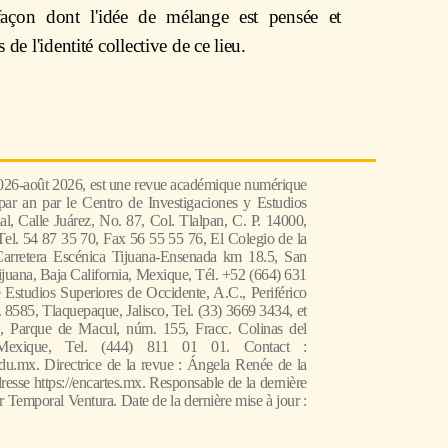
façon dont l'idée de mélange est pensée et
 de l'identité collective de ce lieu.
2026-août 2026, est une revue académique numérique
 par an par le Centro de Investigaciones y Estudios
l, Calle Juárez, No. 87, Col. Tlalpan, C. P. 14000,
el. 54 87 35 70, Fax 56 55 55 76, El Colegio de la
Carretera Escénica Tijuana-Ensenada km 18.5, San
juana, Baja California, Mexique, Tél. +52 (664) 631
 Estudios Superiores de Occidente, A.C., Periférico
585, Tlaquepaque, Jalisco, Tel. (33) 3669 3434, et
, Parque de Macul, núm. 155, Fracc. Colinas del
Mexique, Tel. (444) 811 01 01. Contact :
du.mx. Directrice de la revue : Ángela Renée de la
resse https://encartes.mx. Responsable de la dernière
r Temporal Ventura. Date de la dernière mise à jour :