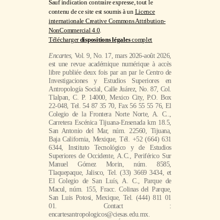
Sauf indication contraire expresse, tout le
contenu de ce site est soumis à un
Licence
internationale Creative Commons Attribution-
NonCommercial 4.0
.
Télécharger
dispositions légales
complet
Encartes
, Vol. 9, No. 17, mars 2026-août 2026,
est une revue académique numérique à accès
libre publiée deux fois par an par le Centro de
Investigaciones y Estudios Superiores en
Antropología Social, Calle Juárez, No. 87, Col.
Tlalpan, C. P. 14000, Mexico City, P.O. Box
22-048, Tel. 54 87 35 70, Fax 56 55 55 76, El
Colegio de la Frontera Norte Norte, A. C..,
Carretera Escénica Tijuana-Ensenada km 18.5,
San Antonio del Mar, núm. 22560, Tijuana,
Baja California, Mexique, Tél. +52 (664) 631
6344, Instituto Tecnológico y de Estudios
Superiores de Occidente, A.C., Periférico Sur
Manuel Gómez Morin, núm. 8585,
Tlaquepaque, Jalisco, Tel. (33) 3669 3434, et
El Colegio de San Luís, A. C., Parque de
Macul, núm. 155, Fracc. Colinas del Parque,
San Luis Potosi, Mexique, Tel. (444) 811 01
01. Contact :
encartesantropologicos@ciesas.edu.mx.