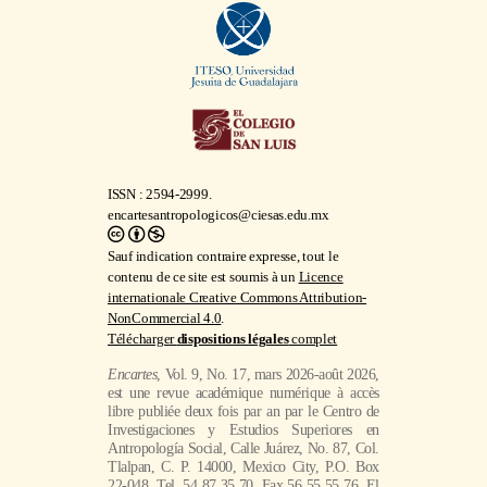
ISSN : 2594-2999.
encartesantropologicos@ciesas.edu.mx
Sauf indication contraire expresse, tout le
contenu de ce site est soumis à un
Licence
internationale Creative Commons Attribution-
NonCommercial 4.0
.
Télécharger
dispositions légales
complet
Encartes
, Vol. 9, No. 17, mars 2026-août 2026,
est une revue académique numérique à accès
libre publiée deux fois par an par le Centro de
Investigaciones y Estudios Superiores en
Antropología Social, Calle Juárez, No. 87, Col.
Tlalpan, C. P. 14000, Mexico City, P.O. Box
22-048, Tel. 54 87 35 70, Fax 56 55 55 76, El