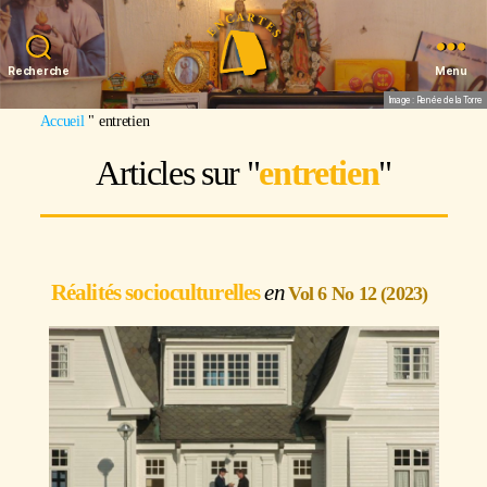
Recherche
Menu
Image : Renée de la Torre
Accueil
"
entretien
Articles sur "
entretien
"
Réalités socioculturelles
Vol 6 No 12 (2023)