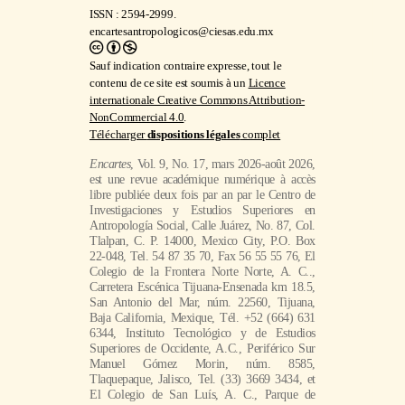
ISSN : 2594-2999.
encartesantropologicos@ciesas.edu.mx
Sauf indication contraire expresse, tout le
contenu de ce site est soumis à un
Licence
internationale Creative Commons Attribution-
NonCommercial 4.0
.
Télécharger
dispositions légales
complet
Encartes
, Vol. 9, No. 17, mars 2026-août 2026,
est une revue académique numérique à accès
libre publiée deux fois par an par le Centro de
Investigaciones y Estudios Superiores en
Antropología Social, Calle Juárez, No. 87, Col.
Tlalpan, C. P. 14000, Mexico City, P.O. Box
22-048, Tel. 54 87 35 70, Fax 56 55 55 76, El
Colegio de la Frontera Norte Norte, A. C..,
Carretera Escénica Tijuana-Ensenada km 18.5,
San Antonio del Mar, núm. 22560, Tijuana,
Baja California, Mexique, Tél. +52 (664) 631
6344, Instituto Tecnológico y de Estudios
Superiores de Occidente, A.C., Periférico Sur
Manuel Gómez Morin, núm. 8585,
Tlaquepaque, Jalisco, Tel. (33) 3669 3434, et
El Colegio de San Luís, A. C., Parque de