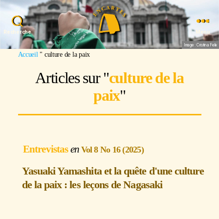
Recherche
Menu
Image : Cristina Felix
Accueil
"
culture de la paix
Articles sur "
culture de la
paix
"
Entrevistas
Vol 8 No 16 (2025)
Yasuaki Yamashita et la quête d'une culture
de la paix : les leçons de Nagasaki