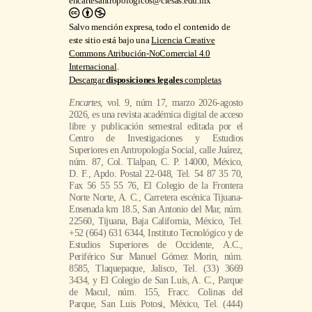
encartesantropologicos@ciesas.edu.mx
Salvo mención expresa, todo el contenido de
este sitio está bajo una
Licencia Creative
Commons Atribución-NoComercial 4.0
Internacional
.
Descargar
disposiciones legales
completas
Encartes
, vol. 9, núm 17, marzo 2026-agosto
2026, es una revista académica digital de acceso
libre y publicación semestral editada por el
Centro de Investigaciones y Estudios
Superiores en Antropología Social, calle Juárez,
núm. 87, Col. Tlalpan, C. P. 14000, México,
D. F., Apdo. Postal 22-048, Tel. 54 87 35 70,
Fax 56 55 55 76, El Colegio de la Frontera
Norte Norte, A. C., Carretera escénica Tijuana-
Ensenada km 18.5, San Antonio del Mar, núm.
22560, Tijuana, Baja California, México, Tel.
+52 (664) 631 6344, Instituto Tecnológico y de
Estudios Superiores de Occidente, A.C.,
Periférico Sur Manuel Gómez Morin, núm.
8585, Tlaquepaque, Jalisco, Tel. (33) 3669
3434, y El Colegio de San Luís, A. C., Parque
de Macul, núm. 155, Fracc. Colinas del
Parque, San Luis Potosi, México, Tel. (444)