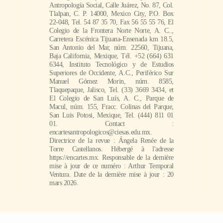
Antropología Social, Calle Juárez, No. 87, Col.
Tlalpan, C. P. 14000, Mexico City, P.O. Box
22-048, Tel. 54 87 35 70, Fax 56 55 55 76, El
Colegio de la Frontera Norte Norte, A. C..,
Carretera Escénica Tijuana-Ensenada km 18.5,
San Antonio del Mar, núm. 22560, Tijuana,
Baja California, Mexique, Tél. +52 (664) 631
6344, Instituto Tecnológico y de Estudios
Superiores de Occidente, A.C., Periférico Sur
Manuel Gómez Morin, núm. 8585,
Tlaquepaque, Jalisco, Tel. (33) 3669 3434, et
El Colegio de San Luís, A. C., Parque de
Macul, núm. 155, Fracc. Colinas del Parque,
San Luis Potosi, Mexique, Tel. (444) 811 01
01. Contact :
encartesantropologicos@ciesas.edu.mx.
Directrice de la revue : Ángela Renée de la
Torre Castellanos. Hébergé à l'adresse
https://encartes.mx. Responsable de la dernière
mise à jour de ce numéro : Arthur Temporal
Ventura. Date de la dernière mise à jour : 20
mars 2026.