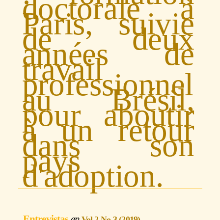
doctorale à
Paris, suivie
de deux
années de
travail
professionnel
au Brésil,
pour aboutir
à un retour
dans son
pays
d'adoption.
Entrevistas
Vol 2 No 3 (2019)