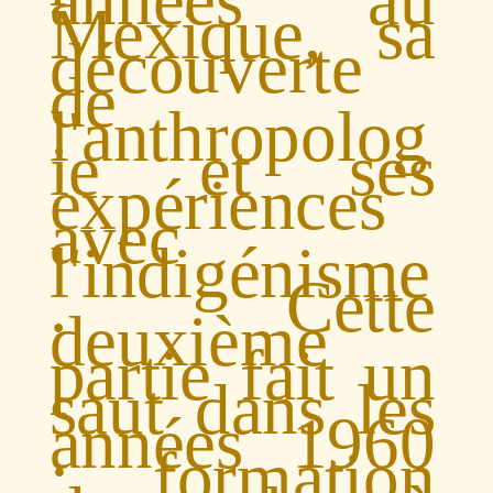
Mexique, sa
découverte
de
l'anthropolog
ie et ses
expériences
avec
l'indigénisme
. Cette
deuxième
partie fait un
saut dans les
années 1960
: formation