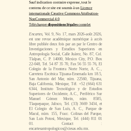
Sauf indication contraire expresse, tout le
contenu de ce site est soumis à un
Licence
internationale Creative Commons Attribution-
NonCommercial 4.0
.
Télécharger
dispositions légales
complet
Encartes
, Vol. 9, No. 17, mars 2026-août 2026,
est une revue académique numérique à accès
libre publiée deux fois par an par le Centro de
Investigaciones y Estudios Superiores en
Antropología Social, Calle Juárez, No. 87, Col.
Tlalpan, C. P. 14000, Mexico City, P.O. Box
22-048, Tel. 54 87 35 70, Fax 56 55 55 76, El
Colegio de la Frontera Norte Norte, A. C..,
Carretera Escénica Tijuana-Ensenada km 18.5,
San Antonio del Mar, núm. 22560, Tijuana,
Baja California, Mexique, Tél. +52 (664) 631
6344, Instituto Tecnológico y de Estudios
Superiores de Occidente, A.C., Periférico Sur
Manuel Gómez Morin, núm. 8585,
Tlaquepaque, Jalisco, Tel. (33) 3669 3434, et
El Colegio de San Luís, A. C., Parque de
Macul, núm. 155, Fracc. Colinas del Parque,
San Luis Potosi, Mexique, Tel. (444) 811 01
01. Contact :
encartesantropologicos@ciesas.edu.mx.