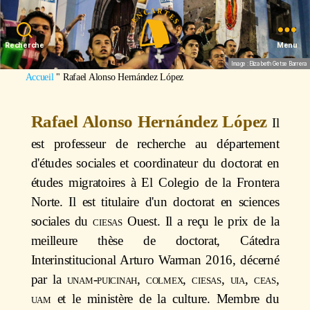
Recherche
Menu
Image : Elizabeth Getse Barrera
Accueil
"
Rafael Alonso Hernández López
Rafael Alonso Hernández López
Il
est professeur de recherche au département
d'études sociales et coordinateur du doctorat en
études migratoires à El Colegio de la Frontera
Norte. Il est titulaire d'un doctorat en sciences
sociales du
ciesas
Ouest. Il a reçu le prix de la
meilleure thèse de doctorat, Cátedra
Interinstitucional Arturo Warman 2016, décerné
par la
unam-puic
inah, colmex, ciesas, uia, ceas,
uam
et le ministère de la culture. Membre du