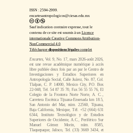
ISSN : 2594-2999.
encartesantropologicos@ciesas.edu.mx
Sauf indication contraire expresse, tout le
contenu de ce site est soumis à un
Licence
internationale Creative Commons Attribution-
NonCommercial 4.0
.
Télécharger
dispositions légales
complet
Encartes
, Vol. 9, No. 17, mars 2026-août 2026,
est une revue académique numérique à accès
libre publiée deux fois par an par le Centro de
Investigaciones y Estudios Superiores en
Antropología Social, Calle Juárez, No. 87, Col.
Tlalpan, C. P. 14000, Mexico City, P.O. Box
22-048, Tel. 54 87 35 70, Fax 56 55 55 76, El
Colegio de la Frontera Norte Norte, A. C..,
Carretera Escénica Tijuana-Ensenada km 18.5,
San Antonio del Mar, núm. 22560, Tijuana,
Baja California, Mexique, Tél. +52 (664) 631
6344, Instituto Tecnológico y de Estudios
Superiores de Occidente, A.C., Periférico Sur
Manuel Gómez Morin, núm. 8585,
Tlaquepaque, Jalisco, Tel. (33) 3669 3434, et