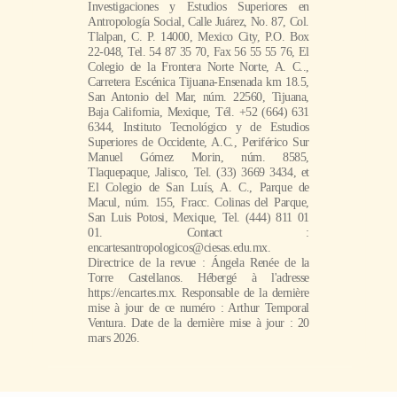
Investigaciones y Estudios Superiores en
Antropología Social, Calle Juárez, No. 87, Col.
Tlalpan, C. P. 14000, Mexico City, P.O. Box
22-048, Tel. 54 87 35 70, Fax 56 55 55 76, El
Colegio de la Frontera Norte Norte, A. C..,
Carretera Escénica Tijuana-Ensenada km 18.5,
San Antonio del Mar, núm. 22560, Tijuana,
Baja California, Mexique, Tél. +52 (664) 631
6344, Instituto Tecnológico y de Estudios
Superiores de Occidente, A.C., Periférico Sur
Manuel Gómez Morin, núm. 8585,
Tlaquepaque, Jalisco, Tel. (33) 3669 3434, et
El Colegio de San Luís, A. C., Parque de
Macul, núm. 155, Fracc. Colinas del Parque,
San Luis Potosi, Mexique, Tel. (444) 811 01
01. Contact :
encartesantropologicos@ciesas.edu.mx.
Directrice de la revue : Ángela Renée de la
Torre Castellanos. Hébergé à l'adresse
https://encartes.mx. Responsable de la dernière
mise à jour de ce numéro : Arthur Temporal
Ventura. Date de la dernière mise à jour : 20
mars 2026.