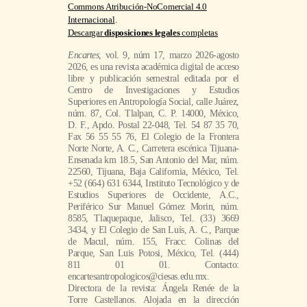
Commons Atribución-NoComercial 4.0
Internacional
.
Descargar
disposiciones legales
completas
Encartes
, vol. 9, núm 17, marzo 2026-agosto
2026, es una revista académica digital de acceso
libre y publicación semestral editada por el
Centro de Investigaciones y Estudios
Superiores en Antropología Social, calle Juárez,
núm. 87, Col. Tlalpan, C. P. 14000, México,
D. F., Apdo. Postal 22-048, Tel. 54 87 35 70,
Fax 56 55 55 76, El Colegio de la Frontera
Norte Norte, A. C., Carretera escénica Tijuana-
Ensenada km 18.5, San Antonio del Mar, núm.
22560, Tijuana, Baja California, México, Tel.
+52 (664) 631 6344, Instituto Tecnológico y de
Estudios Superiores de Occidente, A.C.,
Periférico Sur Manuel Gómez Morin, núm.
8585, Tlaquepaque, Jalisco, Tel. (33) 3669
3434, y El Colegio de San Luís, A. C., Parque
de Macul, núm. 155, Fracc. Colinas del
Parque, San Luis Potosi, México, Tel. (444)
811 01 01. Contacto:
encartesantropologicos@ciesas.edu.mx.
Directora de la revista: Ángela Renée de la
Torre Castellanos. Alojada en la dirección