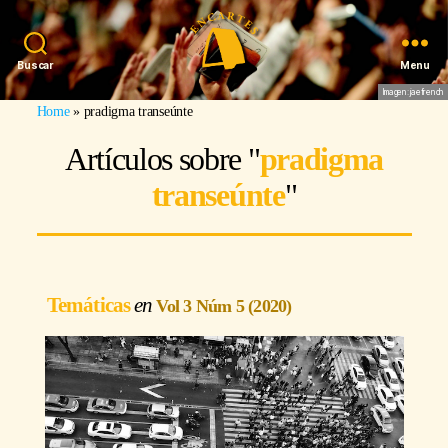
Buscar
Menu
Imagen: jaefrench
Home
»
pradigma transeúnte
Artículos sobre "
pradigma
transeúnte
"
Temáticas
Vol 3 Núm 5 (2020)