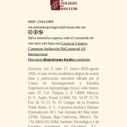
ISSN: 2594-2999.
encartesantropologicos@ciesas.edu.mx
Salvo mención expresa, todo el contenido de
este sitio está bajo una
Licencia Creative
Commons Atribución-NoComercial 4.0
Internacional
.
Descargar
disposiciones legales
completas
Encartes
, vol. 9, núm 17, marzo 2026-agosto
2026, es una revista académica digital de acceso
libre y publicación semestral editada por el
Centro de Investigaciones y Estudios
Superiores en Antropología Social, calle Juárez,
núm. 87, Col. Tlalpan, C. P. 14000, México,
D. F., Apdo. Postal 22-048, Tel. 54 87 35 70,
Fax 56 55 55 76, El Colegio de la Frontera
Norte Norte, A. C., Carretera escénica Tijuana-
Ensenada km 18.5, San Antonio del Mar, núm.
22560, Tijuana, Baja California, México, Tel.
+52 (664) 631 6344, Instituto Tecnológico y de
Estudios Superiores de Occidente, A.C.,