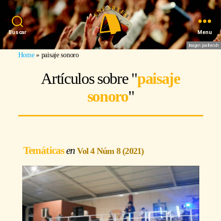
Buscar
Menu
Imagen: jaefrench
Home
»
paisaje sonoro
Artículos sobre "
paisaje
sonoro
"
Temáticas
Vol 4 Núm 8 (2021)