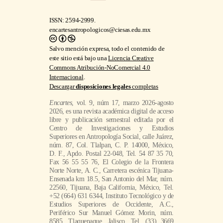
ISSN: 2594-2999.
encartesantropologicos@ciesas.edu.mx
Salvo mención expresa, todo el contenido de
este sitio está bajo una
Licencia Creative
Commons Atribución-NoComercial 4.0
Internacional
.
Descargar
disposiciones legales
completas
Encartes
, vol. 9, núm 17, marzo 2026-agosto
2026, es una revista académica digital de acceso
libre y publicación semestral editada por el
Centro de Investigaciones y Estudios
Superiores en Antropología Social, calle Juárez,
núm. 87, Col. Tlalpan, C. P. 14000, México,
D. F., Apdo. Postal 22-048, Tel. 54 87 35 70,
Fax 56 55 55 76, El Colegio de la Frontera
Norte Norte, A. C., Carretera escénica Tijuana-
Ensenada km 18.5, San Antonio del Mar, núm.
22560, Tijuana, Baja California, México, Tel.
+52 (664) 631 6344, Instituto Tecnológico y de
Estudios Superiores de Occidente, A.C.,
Periférico Sur Manuel Gómez Morin, núm.
8585, Tlaquepaque, Jalisco, Tel. (33) 3669