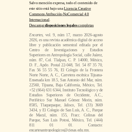
Salvo mención expresa, todo el contenido de
este sitio está bajo una
Licencia Creative
Commons Atribución-NoComercial 4.0
Internacional
.
Descargar
disposiciones legales
completas
Encartes
, vol. 9, núm 17, marzo 2026-agosto
2026, es una revista académica digital de acceso
libre y publicación semestral editada por el
Centro de Investigaciones y Estudios
Superiores en Antropología Social, calle Juárez,
núm. 87, Col. Tlalpan, C. P. 14000, México,
D. F., Apdo. Postal 22-048, Tel. 54 87 35 70,
Fax 56 55 55 76, El Colegio de la Frontera
Norte Norte, A. C., Carretera escénica Tijuana-
Ensenada km 18.5, San Antonio del Mar, núm.
22560, Tijuana, Baja California, México, Tel.
+52 (664) 631 6344, Instituto Tecnológico y de
Estudios Superiores de Occidente, A.C.,
Periférico Sur Manuel Gómez Morin, núm.
8585, Tlaquepaque, Jalisco, Tel. (33) 3669
3434, y El Colegio de San Luís, A. C., Parque
de Macul, núm. 155, Fracc. Colinas del
Parque, San Luis Potosi, México, Tel. (444)
811 01 01. Contacto:
encartesantropologicos@ciesas.edu.mx.