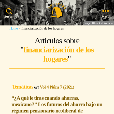
Buscar
Menu
Imagen: Héctor Adolfo Quintanar
Home
»
financiarización de los hogares
Artículos sobre
"
financiarización de los
hogares
"
Temáticas
Vol 4 Núm 7 (2021)
“¿A qué le tiras cuando ahorras,
mexicano?” Los futuros del ahorro bajo un
régimen pensionario neoliberal de