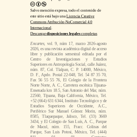
Salvo mención expresa, todo el contenido de
este sitio está bajo una
Licencia Creative
Commons Atribución-NoComercial 4.0
Internacional
.
Descargar
disposiciones legales
completas
Encartes
, vol. 9, núm 17, marzo 2026-agosto
2026, es una revista académica digital de acceso
libre y publicación semestral editada por el
Centro de Investigaciones y Estudios
Superiores en Antropología Social, calle Juárez,
núm. 87, Col. Tlalpan, C. P. 14000, México,
D. F., Apdo. Postal 22-048, Tel. 54 87 35 70,
Fax 56 55 55 76, El Colegio de la Frontera
Norte Norte, A. C., Carretera escénica Tijuana-
Ensenada km 18.5, San Antonio del Mar, núm.
22560, Tijuana, Baja California, México, Tel.
+52 (664) 631 6344, Instituto Tecnológico y de
Estudios Superiores de Occidente, A.C.,
Periférico Sur Manuel Gómez Morin, núm.
8585, Tlaquepaque, Jalisco, Tel. (33) 3669
3434, y El Colegio de San Luís, A. C., Parque
de Macul, núm. 155, Fracc. Colinas del
Parque, San Luis Potosi, México, Tel. (444)