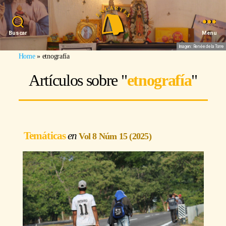
Buscar
Menu
Imagen: Renée de la Torre
Home
»
etnografía
Artículos sobre "
etnografía
"
Temáticas
Vol 8 Núm 15 (2025)