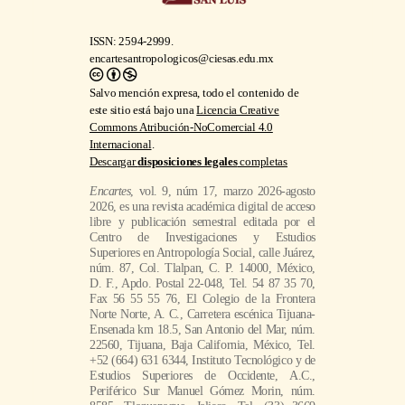
ISSN: 2594-2999.
encartesantropologicos@ciesas.edu.mx
Salvo mención expresa, todo el contenido de
este sitio está bajo una
Licencia Creative
Commons Atribución-NoComercial 4.0
Internacional
.
Descargar
disposiciones legales
completas
Encartes
, vol. 9, núm 17, marzo 2026-agosto
2026, es una revista académica digital de acceso
libre y publicación semestral editada por el
Centro de Investigaciones y Estudios
Superiores en Antropología Social, calle Juárez,
núm. 87, Col. Tlalpan, C. P. 14000, México,
D. F., Apdo. Postal 22-048, Tel. 54 87 35 70,
Fax 56 55 55 76, El Colegio de la Frontera
Norte Norte, A. C., Carretera escénica Tijuana-
Ensenada km 18.5, San Antonio del Mar, núm.
22560, Tijuana, Baja California, México, Tel.
+52 (664) 631 6344, Instituto Tecnológico y de
Estudios Superiores de Occidente, A.C.,
Periférico Sur Manuel Gómez Morin, núm.