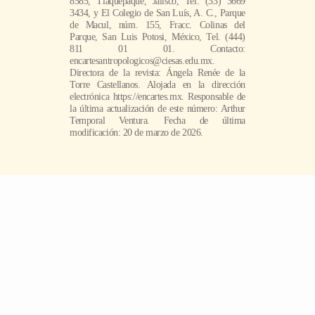
8585, Tlaquepaque, Jalisco, Tel. (33) 3669
3434, y El Colegio de San Luís, A. C., Parque
de Macul, núm. 155, Fracc. Colinas del
Parque, San Luis Potosi, México, Tel. (444)
811 01 01. Contacto:
encartesantropologicos@ciesas.edu.mx.
Directora de la revista: Ángela Renée de la
Torre Castellanos. Alojada en la dirección
electrónica https://encartes.mx. Responsable de
la última actualización de este número: Arthur
Temporal Ventura. Fecha de última
modificación: 20 de marzo de 2026.