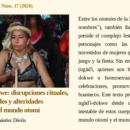
9 Núm. 17 (2026)
Entre los otomíes de la 
nombres"), también ll
preside el complejo fe
personajes como la
travestidos de mujeres 
juego y la fiesta. Sin e
(ngäd'i, quienes son
dokwe u homosexuale
celebraciones, promo
we: disrupciones rituales,
huastecos. Este texto pr
os y alteridades
ngäd'i-dokwe desde u
el mundo otomí
inestable de estos cuer
mundo otomí y el mund
nández Dávila