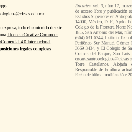
Encartes
, vol. 9, núm 17, marz
999.
de acceso libre y publicación s
pologicos@ciesas.edu.mx
Estudios Superiores en Antropologi
14000, México, D. F., Apdo. Po
Colegio de la Frontera Norte No
 expresa, todo el contenido de este
18.5, San Antonio del Mar, núm.
o una
Licencia Creative Commons
(664) 631 6344, Instituto Tecnol
Comercial 4.0 Internacional
.
Periférico Sur Manuel Gómez 
3669 3434, y El Colegio de Sa
posiciones legales
completas
Colinas del Parque, San Luis 
encartesantropologicos@ciesas.ed
Torre Castellanos. Alojada en
Responsable de la última actua
Fecha de última modificación: 2