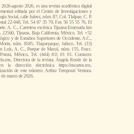
o 2026-agosto 2026, es una revista académica digital
emestral editada por el Centro de Investigaciones y
́a Social, calle Juárez, núm. 87, Col. Tlalpan, C. P.
stal 22-048, Tel. 54 87 35 70, Fax 56 55 55 76, El
rte, A. C., Carretera escénica Tijuana-Ensenada km
 22560, Tijuana, Baja California, México, Tel. +52
ógico y de Estudios Superiores de Occidente, A.C.,
Morin, núm. 8585, Tlaquepaque, Jalisco, Tel. (33)
n Luís, A. C., Parque de Macul, núm. 155, Fracc.
Potosi, México, Tel. (444) 811 01 01. Contacto:
u.mx. Directora de la revista: Ángela Renée de la
 la dirección electrónica https://encartes.mx.
lización de este número: Arthur Temporal Ventura.
0 de marzo de 2026.