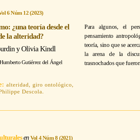
Vol 6 Núm 12 (2023)
mo: ¿una teoría desde el
Para algunos, el per
de la alteridad?
pensamiento antropológ
teoría, sino que se acerc
ourdin
y
Olivia Kindl
la arena de la discu
Humberto Gutiérrez del Ángel
trasnochados que fueron
alteridad, giro ontológico,
Philippe Descola.
ulturales
Vol 4 Núm 8 (2021)