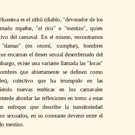
Huasteca es el zithū (diablo, "devorador de los
amado mpøhø, "el rico" o "mestizo", quien
stivo del carnaval. En el mismo, encontramos
s "damas" (en otomí, xumphø), hombres
que encarnan el deseo sexual desenfrenado del
mbargo, existe una variante llamada las "locas"
 hombres que abiertamente se definen como
s), colectivo que ha irrumpido en las
viendo nuevas estéticas en los carnavales
etende abordar las reflexiones en torno a estas
n enfoque que describe la transitoriedad
pos sexuados, en su constante devenir entre el
o mestizo.