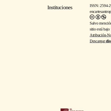
ISSN: 2594-2
Instituciones
encartesantro
Salvo mención
sitio está baj
Atribución-No
Descargar
dis