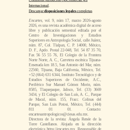
Commons Atribución-NoComercial 4.0
Internacional
.
Descargar
disposiciones legales
completas
Encartes
, vol. 9, núm 17, marzo 2026-agosto
2026, es una revista académica digital de acceso
libre y publicación semestral editada por el
Centro de Investigaciones y Estudios
Superiores en Antropología Social, calle Juárez,
núm. 87, Col. Tlalpan, C. P. 14000, México,
D. F., Apdo. Postal 22-048, Tel. 54 87 35 70,
Fax 56 55 55 76, El Colegio de la Frontera
Norte Norte, A. C., Carretera escénica Tijuana-
Ensenada km 18.5, San Antonio del Mar, núm.
22560, Tijuana, Baja California, México, Tel.
+52 (664) 631 6344, Instituto Tecnológico y de
Estudios Superiores de Occidente, A.C.,
Periférico Sur Manuel Gómez Morin, núm.
8585, Tlaquepaque, Jalisco, Tel. (33) 3669
3434, y El Colegio de San Luís, A. C., Parque
de Macul, núm. 155, Fracc. Colinas del
Parque, San Luis Potosi, México, Tel. (444)
811 01 01. Contacto:
encartesantropologicos@ciesas.edu.mx.
Directora de la revista: Ángela Renée de la
Torre Castellanos. Alojada en la dirección
electrónica https://encartes.mx. Responsable de