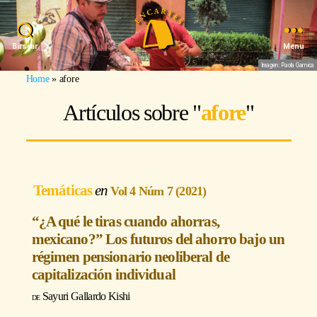
Buscar
Menu
Imagen: Paola Garnica
Home
»
afore
Artículos sobre "
afore
"
Temáticas
Vol 4 Núm 7 (2021)
“¿A qué le tiras cuando ahorras,
mexicano?” Los futuros del ahorro bajo un
régimen pensionario neoliberal de
capitalización individual
Sayuri Gallardo Kishi