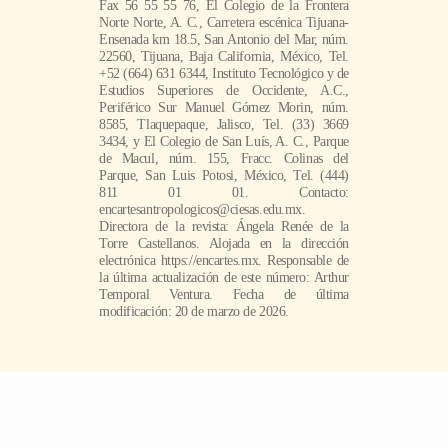
Fax 56 55 55 76, El Colegio de la Frontera
Norte Norte, A. C., Carretera escénica Tijuana-
Ensenada km 18.5, San Antonio del Mar, núm.
22560, Tijuana, Baja California, México, Tel.
+52 (664) 631 6344, Instituto Tecnológico y de
Estudios Superiores de Occidente, A.C.,
Periférico Sur Manuel Gómez Morin, núm.
8585, Tlaquepaque, Jalisco, Tel. (33) 3669
3434, y El Colegio de San Luís, A. C., Parque
de Macul, núm. 155, Fracc. Colinas del
Parque, San Luis Potosi, México, Tel. (444)
811 01 01. Contacto:
encartesantropologicos@ciesas.edu.mx.
Directora de la revista: Ángela Renée de la
Torre Castellanos. Alojada en la dirección
electrónica https://encartes.mx. Responsable de
la última actualización de este número: Arthur
Temporal Ventura. Fecha de última
modificación: 20 de marzo de 2026.