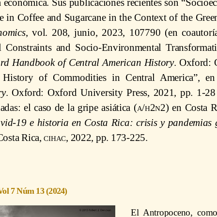
ia económica. Sus publicaciones recientes son “Socioec
e in Coffee and Sugarcane in the Context of the Gre
nomics
, vol. 208, junio, 2023, 107790 (en coauto
l Constraints and Socio-Environmental Transformati
rd Handbook of Central American History
. Oxford: 
 History of Commodities in Central America”, e
ry
. Oxford: Oxford University Press, 2021, pp. 1-2
das: el caso de la gripe asiática (
a/h2n2
) en Costa 
vid-19 e historia en Costa Rica: crisis y pandemias 
Costa Rica,
cihac
, 2022, pp. 173-225.
Vol 7 Núm 13 (2024)
El Antropoceno, como