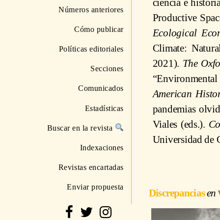
ciencia e histor
Números anteriores
Productive Spac
Cómo publicar
Ecological Eco
Climate: Natura
Políticas editoriales
2021).
The Oxfo
Secciones
“Environmental
Comunicados
American Histo
pandemias olvida
Estadísticas
Viales (eds.).
Co
Buscar en la revista
Universidad de 
Indexaciones
Revistas encartadas
Enviar propuesta
Discrepancias