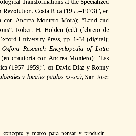
ological Transformations at the Specialized
en Revolution. Costa Rica (1955–1973)”, en
ría con Andrea Montero Mora); “Land and
ons”, Robert H. Holden (ed.) (febrero de
Oxford University Press, pp. 1-34 (digital);
n
Oxford Research Encyclopedia of Latin
8 (en coautoría con Andrea Montero); “Las
Rica (1957-1959)”, en David Díaz y Ronny
globales y locales (siglos
xx-xxi
)
, San José:
 concepto y marco para pensar y producir