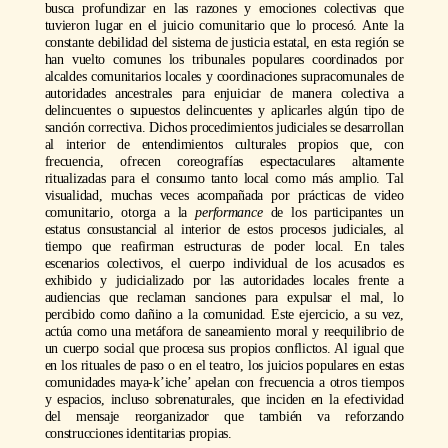
busca profundizar en las razones y emociones colectivas que
tuvieron lugar en el juicio comunitario que lo procesó. Ante la
constante debilidad del sistema de justicia estatal, en esta región se
han vuelto comunes los tribunales populares coordinados por
alcaldes comunitarios locales y coordinaciones supracomunales de
autoridades ancestrales para enjuiciar de manera colectiva a
delincuentes o supuestos delincuentes y aplicarles algún tipo de
sanción correctiva. Dichos procedimientos judiciales se desarrollan
al interior de entendimientos culturales propios que, con
frecuencia, ofrecen coreografías espectaculares altamente
ritualizadas para el consumo tanto local como más amplio. Tal
visualidad, muchas veces acompañada por prácticas de video
comunitario, otorga a la
performance
de los participantes un
estatus consustancial al interior de estos procesos judiciales, al
tiempo que reafirman estructuras de poder local. En tales
escenarios colectivos, el cuerpo individual de los acusados es
exhibido y judicializado por las autoridades locales frente a
audiencias que reclaman sanciones para expulsar el mal, lo
percibido como dañino a la comunidad. Este ejercicio, a su vez,
actúa como una metáfora de saneamiento moral y reequilibrio de
un cuerpo social que procesa sus propios conflictos. Al igual que
en los rituales de paso o en el teatro, los juicios populares en estas
comunidades maya-k’iche’ apelan con frecuencia a otros tiempos
y espacios, incluso sobrenaturales, que inciden en la efectividad
del mensaje reorganizador que también va reforzando
construcciones identitarias propias.