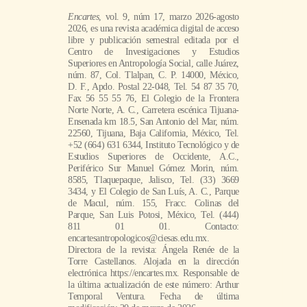
Encartes
, vol. 9, núm 17, marzo 2026-agosto
2026, es una revista académica digital de acceso
libre y publicación semestral editada por el
Centro de Investigaciones y Estudios
Superiores en Antropología Social, calle Juárez,
núm. 87, Col. Tlalpan, C. P. 14000, México,
D. F., Apdo. Postal 22-048, Tel. 54 87 35 70,
Fax 56 55 55 76, El Colegio de la Frontera
Norte Norte, A. C., Carretera escénica Tijuana-
Ensenada km 18.5, San Antonio del Mar, núm.
22560, Tijuana, Baja California, México, Tel.
+52 (664) 631 6344, Instituto Tecnológico y de
Estudios Superiores de Occidente, A.C.,
Periférico Sur Manuel Gómez Morin, núm.
8585, Tlaquepaque, Jalisco, Tel. (33) 3669
3434, y El Colegio de San Luís, A. C., Parque
de Macul, núm. 155, Fracc. Colinas del
Parque, San Luis Potosi, México, Tel. (444)
811 01 01. Contacto:
encartesantropologicos@ciesas.edu.mx.
Directora de la revista: Ángela Renée de la
Torre Castellanos. Alojada en la dirección
electrónica https://encartes.mx. Responsable de
la última actualización de este número: Arthur
Temporal Ventura. Fecha de última