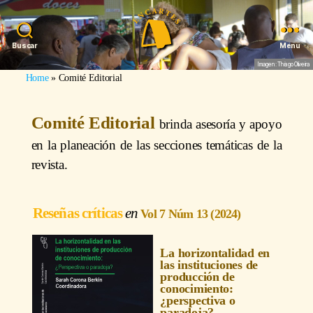
Buscar
Menu
Imagen: Thiago Oliveira
Home
»
Comité Editorial
Comité Editorial
brinda asesoría y apoyo
en la planeación de las secciones temáticas de la
revista.
Reseñas críticas
Vol 7 Núm 13 (2024)
La horizontalidad en
las instituciones de
producción de
conocimiento:
¿perspectiva o
paradoja?