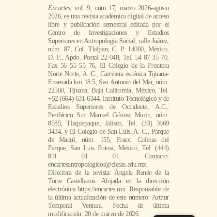
Encartes
, vol. 9, núm 17, marzo 2026-agosto
2026, es una revista académica digital de acceso
libre y publicación semestral editada por el
Centro de Investigaciones y Estudios
Superiores en Antropología Social, calle Juárez,
núm. 87, Col. Tlalpan, C. P. 14000, México,
D. F., Apdo. Postal 22-048, Tel. 54 87 35 70,
Fax 56 55 55 76, El Colegio de la Frontera
Norte Norte, A. C., Carretera escénica Tijuana-
Ensenada km 18.5, San Antonio del Mar, núm.
22560, Tijuana, Baja California, México, Tel.
+52 (664) 631 6344, Instituto Tecnológico y de
Estudios Superiores de Occidente, A.C.,
Periférico Sur Manuel Gómez Morin, núm.
8585, Tlaquepaque, Jalisco, Tel. (33) 3669
3434, y El Colegio de San Luís, A. C., Parque
de Macul, núm. 155, Fracc. Colinas del
Parque, San Luis Potosi, México, Tel. (444)
811 01 01. Contacto:
encartesantropologicos@ciesas.edu.mx.
Directora de la revista: Ángela Renée de la
Torre Castellanos. Alojada en la dirección
electrónica https://encartes.mx. Responsable de
la última actualización de este número: Arthur
Temporal Ventura. Fecha de última
modificación: 20 de marzo de 2026.