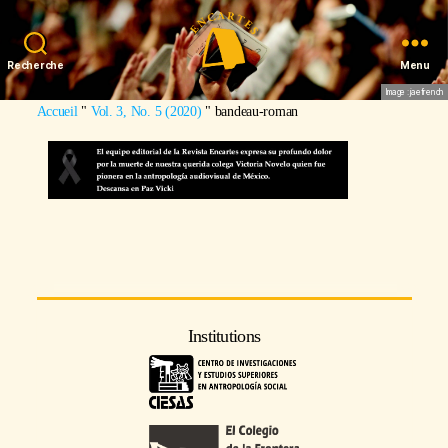
Recherche
Menu
Image : jaefrench
Accueil
"
Vol. 3, No. 5 (2020)
"
bandeau-roman
Institutions