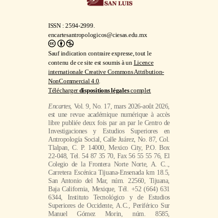
ISSN : 2594-2999.
encartesantropologicos@ciesas.edu.mx
Sauf indication contraire expresse, tout le
contenu de ce site est soumis à un
Licence
internationale Creative Commons Attribution-
NonCommercial 4.0
.
Télécharger
dispositions légales
complet
Encartes
, Vol. 9, No. 17, mars 2026-août 2026,
est une revue académique numérique à accès
libre publiée deux fois par an par le Centro de
Investigaciones y Estudios Superiores en
Antropología Social, Calle Juárez, No. 87, Col.
Tlalpan, C. P. 14000, Mexico City, P.O. Box
22-048, Tel. 54 87 35 70, Fax 56 55 55 76, El
Colegio de la Frontera Norte Norte, A. C..,
Carretera Escénica Tijuana-Ensenada km 18.5,
San Antonio del Mar, núm. 22560, Tijuana,
Baja California, Mexique, Tél. +52 (664) 631
6344, Instituto Tecnológico y de Estudios
Superiores de Occidente, A.C., Periférico Sur
Manuel Gómez Morin, núm. 8585,