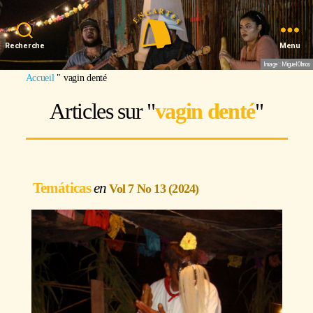
Recherche
Menu
Image : Miguel Olmos
Accueil
"
vagin denté
Articles sur "
vagin denté
"
Temáticas
Vol 7 No 13 (2024)