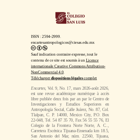
ISSN : 2594-2999.
encartesantropologicos@ciesas.edu.mx
Sauf indication contraire expresse, tout le
contenu de ce site est soumis à un
Licence
internationale Creative Commons Attribution-
NonCommercial 4.0
.
Télécharger
dispositions légales
complet
Encartes
, Vol. 9, No. 17, mars 2026-août 2026,
est une revue académique numérique à accès
libre publiée deux fois par an par le Centro de
Investigaciones y Estudios Superiores en
Antropología Social, Calle Juárez, No. 87, Col.
Tlalpan, C. P. 14000, Mexico City, P.O. Box
22-048, Tel. 54 87 35 70, Fax 56 55 55 76, El
Colegio de la Frontera Norte Norte, A. C..,
Carretera Escénica Tijuana-Ensenada km 18.5,
San Antonio del Mar, núm. 22560, Tijuana,