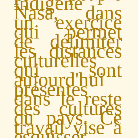
indigène
Nasa, dans
un exercice
qui permet
de délimiter
les distances
culturelles
qui sont
aujourd'hui
présentes
dans le reste
des cultures
du pays. Ce
travail vise à
esquisser