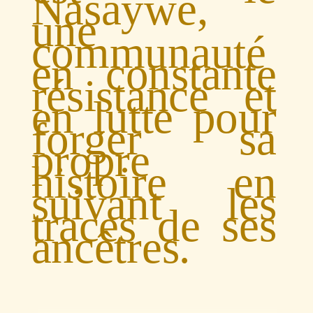
Nasaywe,
une
communauté
en constante
résistance et
en lutte pour
forger sa
propre
histoire en
suivant les
traces de ses
ancêtres.