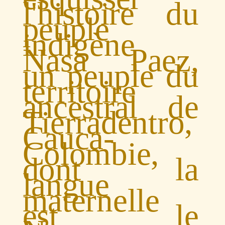
l'histoire du
peuple
indigène
Nasa Paez,
un peuple du
territoire
ancestral de
Tierradentro,
Cauca-
Colombie,
dont la
langue
maternelle
est le