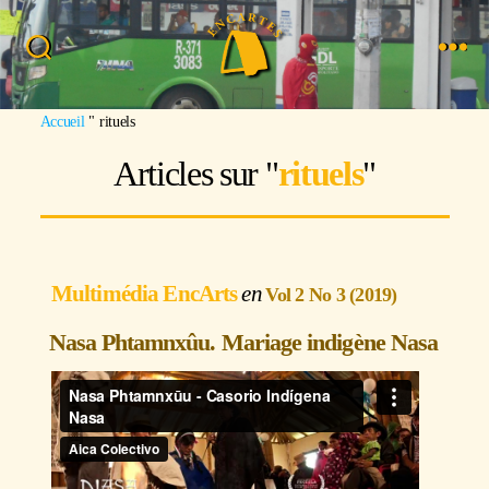
Accueil
"
rituels
Articles sur "
rituels
"
Multimédia EncArts
Vol 2 No 3 (2019)
Nasa Phtamnxûu. Mariage indigène Nasa
Nasa Phtamnxūu - Ferme indigène Nasa
de
Aica Films
sur
Vimeo
.