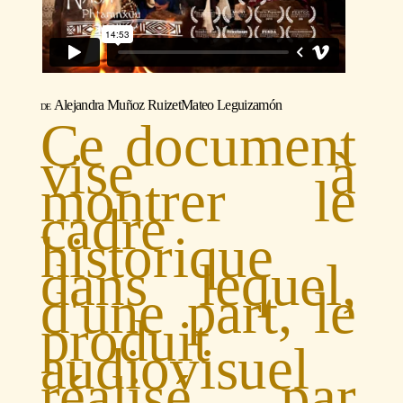
Alejandra Muñoz Ruiz
et
Mateo Leguizamón
Ce document
vise à
montrer le
cadre
historique
dans lequel,
d'une part, le
produit
audiovisuel
réalisé par