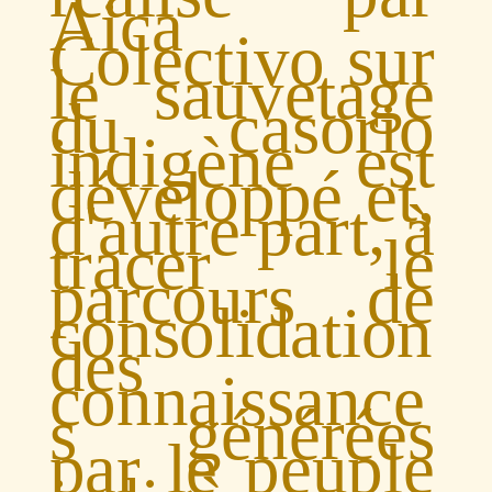
Aica
Colectivo sur
le sauvetage
du casorio
indigène est
développé et,
d'autre part, à
tracer le
parcours de
consolidation
des
connaissance
s générées
par le peuple