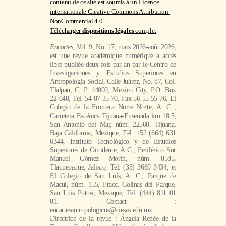
contenu de ce site est soumis à un
Licence
internationale Creative Commons Attribution-
NonCommercial 4.0
.
Télécharger
dispositions légales
complet
Encartes
, Vol. 9, No. 17, mars 2026-août 2026,
est une revue académique numérique à accès
libre publiée deux fois par an par le Centro de
Investigaciones y Estudios Superiores en
Antropología Social, Calle Juárez, No. 87, Col.
Tlalpan, C. P. 14000, Mexico City, P.O. Box
22-048, Tel. 54 87 35 70, Fax 56 55 55 76, El
Colegio de la Frontera Norte Norte, A. C..,
Carretera Escénica Tijuana-Ensenada km 18.5,
San Antonio del Mar, núm. 22560, Tijuana,
Baja California, Mexique, Tél. +52 (664) 631
6344, Instituto Tecnológico y de Estudios
Superiores de Occidente, A.C., Periférico Sur
Manuel Gómez Morin, núm. 8585,
Tlaquepaque, Jalisco, Tel. (33) 3669 3434, et
El Colegio de San Luís, A. C., Parque de
Macul, núm. 155, Fracc. Colinas del Parque,
San Luis Potosi, Mexique, Tel. (444) 811 01
01. Contact :
encartesantropologicos@ciesas.edu.mx.
Directrice de la revue : Ángela Renée de la