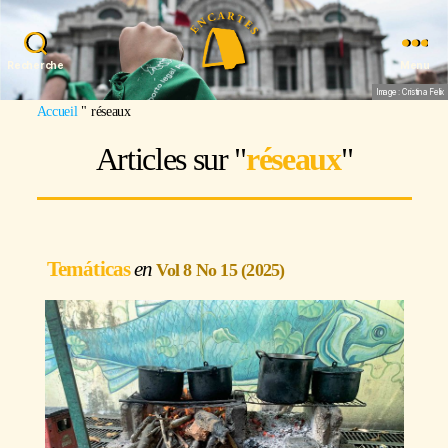
Recherche
Menu
Image : Cristina Felix
Accueil
"
réseaux
Articles sur "
réseaux
"
Temáticas
Vol 8 No 15 (2025)