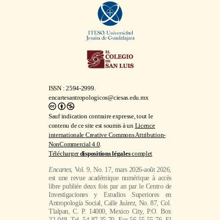
ISSN : 2594-2999.
encartesantropologicos@ciesas.edu.mx
Sauf indication contraire expresse, tout le
contenu de ce site est soumis à un
Licence
internationale Creative Commons Attribution-
NonCommercial 4.0
.
Télécharger
dispositions légales
complet
Encartes
, Vol. 9, No. 17, mars 2026-août 2026,
est une revue académique numérique à accès
libre publiée deux fois par an par le Centro de
Investigaciones y Estudios Superiores en
Antropología Social, Calle Juárez, No. 87, Col.
Tlalpan, C. P. 14000, Mexico City, P.O. Box
22-048, Tel. 54 87 35 70, Fax 56 55 55 76, El