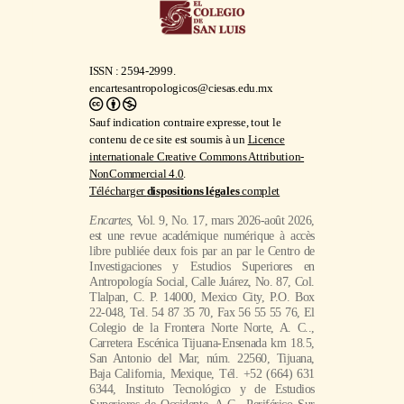
ISSN : 2594-2999.
encartesantropologicos@ciesas.edu.mx
Sauf indication contraire expresse, tout le
contenu de ce site est soumis à un
Licence
internationale Creative Commons Attribution-
NonCommercial 4.0
.
Télécharger
dispositions légales
complet
Encartes
, Vol. 9, No. 17, mars 2026-août 2026,
est une revue académique numérique à accès
libre publiée deux fois par an par le Centro de
Investigaciones y Estudios Superiores en
Antropología Social, Calle Juárez, No. 87, Col.
Tlalpan, C. P. 14000, Mexico City, P.O. Box
22-048, Tel. 54 87 35 70, Fax 56 55 55 76, El
Colegio de la Frontera Norte Norte, A. C..,
Carretera Escénica Tijuana-Ensenada km 18.5,
San Antonio del Mar, núm. 22560, Tijuana,
Baja California, Mexique, Tél. +52 (664) 631
6344, Instituto Tecnológico y de Estudios
Superiores de Occidente, A.C., Periférico Sur