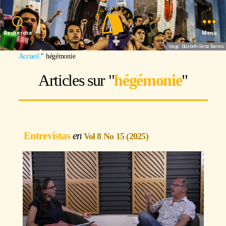
Recherche
Menu
Image : Elizabeth Getse Barrera
Accueil
"
hégémonie
Articles sur "
hégémonie
"
Entrevistas
Vol 8 No 15 (2025)