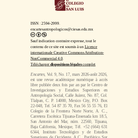
ISSN : 2594-2999.
encartesantropologicos@ciesas.edu.mx
Sauf indication contraire expresse, tout le
contenu de ce site est soumis à un
Licence
internationale Creative Commons Attribution-
NonCommercial 4.0
.
Télécharger
dispositions légales
complet
Encartes
, Vol. 9, No. 17, mars 2026-août 2026,
est une revue académique numérique à accès
libre publiée deux fois par an par le Centro de
Investigaciones y Estudios Superiores en
Antropología Social, Calle Juárez, No. 87, Col.
Tlalpan, C. P. 14000, Mexico City, P.O. Box
22-048, Tel. 54 87 35 70, Fax 56 55 55 76, El
Colegio de la Frontera Norte Norte, A. C..,
Carretera Escénica Tijuana-Ensenada km 18.5,
San Antonio del Mar, núm. 22560, Tijuana,
Baja California, Mexique, Tél. +52 (664) 631
6344, Instituto Tecnológico y de Estudios
Superiores de Occidente, A.C., Periférico Sur