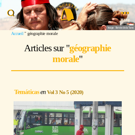
Recherche
Menu
Image : Renée de la Torre
Accueil
"
géographie morale
Articles sur "
géographie
morale
"
Temáticas
Vol 3 No 5 (2020)