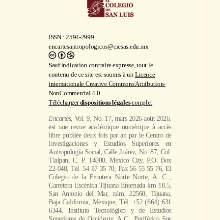
ISSN : 2594-2999.
encartesantropologicos@ciesas.edu.mx
Sauf indication contraire expresse, tout le
contenu de ce site est soumis à un
Licence
internationale Creative Commons Attribution-
NonCommercial 4.0
.
Télécharger
dispositions légales
complet
Encartes
, Vol. 9, No. 17, mars 2026-août 2026,
est une revue académique numérique à accès
libre publiée deux fois par an par le Centro de
Investigaciones y Estudios Superiores en
Antropología Social, Calle Juárez, No. 87, Col.
Tlalpan, C. P. 14000, Mexico City, P.O. Box
22-048, Tel. 54 87 35 70, Fax 56 55 55 76, El
Colegio de la Frontera Norte Norte, A. C..,
Carretera Escénica Tijuana-Ensenada km 18.5,
San Antonio del Mar, núm. 22560, Tijuana,
Baja California, Mexique, Tél. +52 (664) 631
6344, Instituto Tecnológico y de Estudios
Superiores de Occidente, A.C., Periférico Sur