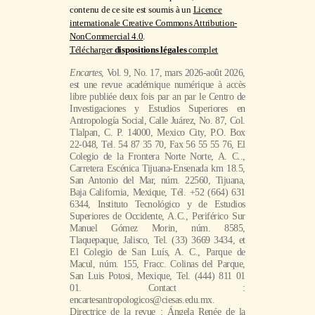
contenu de ce site est soumis à un
Licence
internationale Creative Commons Attribution-
NonCommercial 4.0
.
Télécharger
dispositions légales
complet
Encartes
, Vol. 9, No. 17, mars 2026-août 2026,
est une revue académique numérique à accès
libre publiée deux fois par an par le Centro de
Investigaciones y Estudios Superiores en
Antropología Social, Calle Juárez, No. 87, Col.
Tlalpan, C. P. 14000, Mexico City, P.O. Box
22-048, Tel. 54 87 35 70, Fax 56 55 55 76, El
Colegio de la Frontera Norte Norte, A. C..,
Carretera Escénica Tijuana-Ensenada km 18.5,
San Antonio del Mar, núm. 22560, Tijuana,
Baja California, Mexique, Tél. +52 (664) 631
6344, Instituto Tecnológico y de Estudios
Superiores de Occidente, A.C., Periférico Sur
Manuel Gómez Morin, núm. 8585,
Tlaquepaque, Jalisco, Tel. (33) 3669 3434, et
El Colegio de San Luís, A. C., Parque de
Macul, núm. 155, Fracc. Colinas del Parque,
San Luis Potosi, Mexique, Tel. (444) 811 01
01. Contact :
encartesantropologicos@ciesas.edu.mx.
Directrice de la revue : Ángela Renée de la