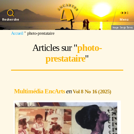
Recherche
Menu
Image : Sergio Torres
Accueil
"
photo-prestataire
Articles sur "
photo-
prestataire
"
Multimédia EncArts
Vol 8 No 16 (2025)