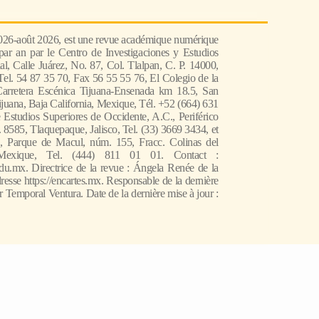
2026-août 2026, est une revue académique numérique
 par an par le Centro de Investigaciones y Estudios
l, Calle Juárez, No. 87, Col. Tlalpan, C. P. 14000,
el. 54 87 35 70, Fax 56 55 55 76, El Colegio de la
Carretera Escénica Tijuana-Ensenada km 18.5, San
juana, Baja California, Mexique, Tél. +52 (664) 631
 Estudios Superiores de Occidente, A.C., Periférico
585, Tlaquepaque, Jalisco, Tel. (33) 3669 3434, et
, Parque de Macul, núm. 155, Fracc. Colinas del
Mexique, Tel. (444) 811 01 01. Contact :
du.mx. Directrice de la revue : Ángela Renée de la
resse https://encartes.mx. Responsable de la dernière
r Temporal Ventura. Date de la dernière mise à jour :