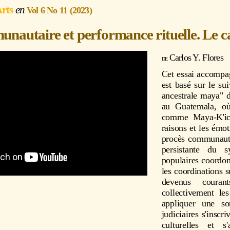
Arts
Vol 6 No 11 (2023)
unautaire et performance rituelle. Le c
Carlos Y. Flores
Cet essai accompa
est basé sur le sui
ancestrale maya" d
au Guatemala, où
comme Maya-K'ich
raisons et les émot
procès communautai
persistante du s
populaires coordon
les coordinations 
devenus couran
collectivement le
appliquer une so
judiciaires s'inscr
culturelles et s