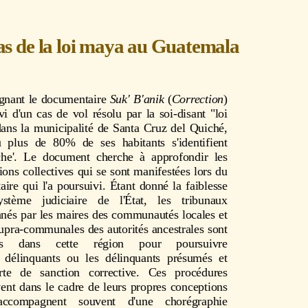
as de la loi maya au Guatemala
gnant le documentaire
Suk' B'anik
(
Correction
)
vi d'un cas de vol résolu par la soi-disant "loi
ans la municipalité de Santa Cruz del Quiché,
 plus de 80% de ses habitants s'identifient
e'. Le document cherche à approfondir les
ions collectives qui se sont manifestées lors du
re qui l'a poursuivi. Étant donné la faiblesse
ystème judiciaire de l'État, les tribunaux
nés par les maires des communautés locales et
supra-communales des autorités ancestrales sont
ts dans cette région pour poursuivre
s délinquants ou les délinquants présumés et
rte de sanction corrective. Ces procédures
ivent dans le cadre de leurs propres conceptions
'accompagnent souvent d'une chorégraphie