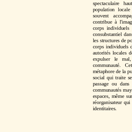
spectaculaire ha
population locale
souvent accompa
contribue à l'im
corps individuels 
consubstantiel dan
les structures de p
corps individuels 
autorités locales 
expulser le mal
communauté. Ce
métaphore de la pu
social qui traite 
passage ou dans 
communautés maya-k
espaces, même surn
réorganisateur qui
identitaires.