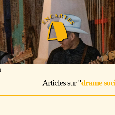
l
Articles sur "
drame soci