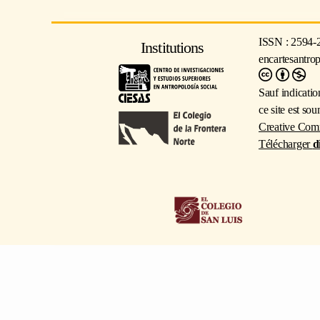
ISSN : 2594-
Institutions
encartesantro
Sauf indicatio
ce site est so
Creative Com
Télécharger
d