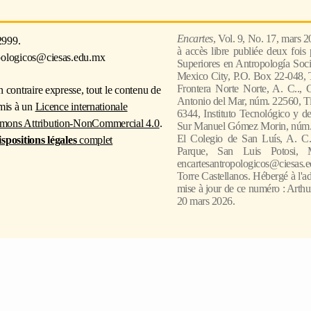
Encartes
, Vol. 9, No. 17, mars 
2999.
à accès libre publiée deux fois
pologicos@ciesas.edu.mx
Superiores en Antropología Socia
Mexico City, P.O. Box 22-048, T
Frontera Norte Norte, A. C.., 
n contraire expresse, tout le contenu de
Antonio del Mar, núm. 22560, Ti
umis à un
Licence internationale
6344, Instituto Tecnológico y de
mons Attribution-NonCommercial 4.0
.
Sur Manuel Gómez Morin, núm. 8
El Colegio de San Luís, A. C.
ispositions légales
complet
Parque, San Luis Potosi, 
encartesantropologicos@ciesas.e
Torre Castellanos. Hébergé à l'ad
mise à jour de ce numéro : Arthu
20 mars 2026.