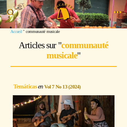
Recherche
Menu
Image : Paola Garnica
Accueil
"
communauté musicale
Articles sur "
communauté
musicale
"
Temáticas
Vol 7 No 13 (2024)