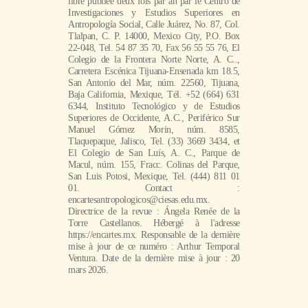
libre publiée deux fois par an par le Centro de
Investigaciones y Estudios Superiores en
Antropología Social, Calle Juárez, No. 87, Col.
Tlalpan, C. P. 14000, Mexico City, P.O. Box
22-048, Tel. 54 87 35 70, Fax 56 55 55 76, El
Colegio de la Frontera Norte Norte, A. C..,
Carretera Escénica Tijuana-Ensenada km 18.5,
San Antonio del Mar, núm. 22560, Tijuana,
Baja California, Mexique, Tél. +52 (664) 631
6344, Instituto Tecnológico y de Estudios
Superiores de Occidente, A.C., Periférico Sur
Manuel Gómez Morin, núm. 8585,
Tlaquepaque, Jalisco, Tel. (33) 3669 3434, et
El Colegio de San Luís, A. C., Parque de
Macul, núm. 155, Fracc. Colinas del Parque,
San Luis Potosi, Mexique, Tel. (444) 811 01
01. Contact :
encartesantropologicos@ciesas.edu.mx.
Directrice de la revue : Ángela Renée de la
Torre Castellanos. Hébergé à l'adresse
https://encartes.mx. Responsable de la dernière
mise à jour de ce numéro : Arthur Temporal
Ventura. Date de la dernière mise à jour : 20
mars 2026.