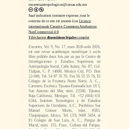
encartesantropologicos@ciesas.edu.mx
Sauf indication contraire expresse, tout le
contenu de ce site est soumis à un
Licence
internationale Creative Commons Attribution-
NonCommercial 4.0
.
Télécharger
dispositions légales
complet
Encartes
, Vol. 9, No. 17, mars 2026-août 2026,
est une revue académique numérique à accès
libre publiée deux fois par an par le Centro de
Investigaciones y Estudios Superiores en
Antropología Social, Calle Juárez, No. 87, Col.
Tlalpan, C. P. 14000, Mexico City, P.O. Box
22-048, Tel. 54 87 35 70, Fax 56 55 55 76, El
Colegio de la Frontera Norte Norte, A. C..,
Carretera Escénica Tijuana-Ensenada km 18.5,
San Antonio del Mar, núm. 22560, Tijuana,
Baja California, Mexique, Tél. +52 (664) 631
6344, Instituto Tecnológico y de Estudios
Superiores de Occidente, A.C., Periférico Sur
Manuel Gómez Morin, núm. 8585,
Tlaquepaque, Jalisco, Tel. (33) 3669 3434, et
El Colegio de San Luís, A. C., Parque de
Macul, núm. 155, Fracc. Colinas del Parque,