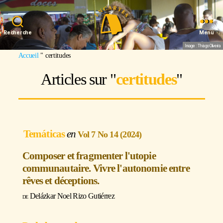
Recherche
Menu
Image : Thiago Oliveira
Accueil
"
certitudes
Articles sur "
certitudes
"
Temáticas
Vol 7 No 14 (2024)
Composer et fragmenter l'utopie
communautaire. Vivre l'autonomie entre
rêves et déceptions.
Delázkar Noel Rizo Gutiérrez