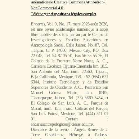
internationale Creative Commons Attribution-
NonCommercial 4.0
.
Télécharger
dispositions légales
complet
Encartes
, Vol. 9, No. 17, mars 2026-août 2026,
est une revue académique numérique à accès
libre publiée deux fois par an par le Centro de
Investigaciones y Estudios Superiores en
Antropología Social, Calle Juárez, No. 87, Col.
Tlalpan, C. P. 14000, Mexico City, P.O. Box
22-048, Tel. 54 87 35 70, Fax 56 55 55 76, El
Colegio de la Frontera Norte Norte, A. C..,
Carretera Escénica Tijuana-Ensenada km 18.5,
San Antonio del Mar, núm. 22560, Tijuana,
Baja California, Mexique, Tél. +52 (664) 631
6344, Instituto Tecnológico y de Estudios
Superiores de Occidente, A.C., Periférico Sur
Manuel Gómez Morin, núm. 8585,
Tlaquepaque, Jalisco, Tel. (33) 3669 3434, et
El Colegio de San Luís, A. C., Parque de
Macul, núm. 155, Fracc. Colinas del Parque,
San Luis Potosi, Mexique, Tel. (444) 811 01
01. Contact :
encartesantropologicos@ciesas.edu.mx.
Directrice de la revue : Ángela Renée de la
Torre Castellanos. Hébergé à l'adresse