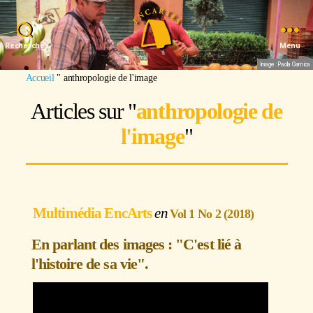
Recherche
Menu
Image : Paola Garnica
Accueil
"
anthropologie de l'image
Articles sur "
anthropologie de
l'image
"
Multimédia EncArts
Vol 1 No 2 (2018)
En parlant des images : "C'est lié à
l'histoire de sa vie".