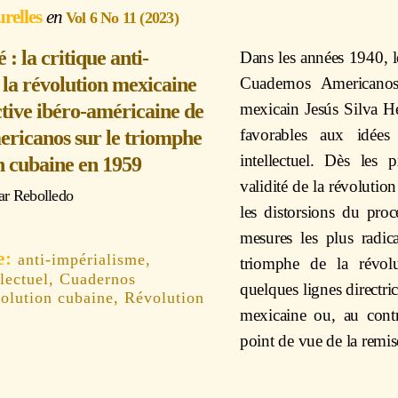
urelles
Vol 6 No 11 (2023)
 : la critique anti-
Dans les années 1940, le 
 la révolution mexicaine
Cuadernos Americanos
ctive ibéro-américaine de
mexicain Jesús Silva Her
favorables aux idées 
ricanos sur le triomphe
intellectuel. Dès les
on cubaine en 1959
validité de la révolution
ar Rebolledo
les distorsions du proc
mesures les plus radica
anti-impérialisme,
triomphe de la révolu
lectuel, Cuadernos
quelques lignes directri
olution cubaine, Révolution
mexicaine ou, au contr
point de vue de la remis