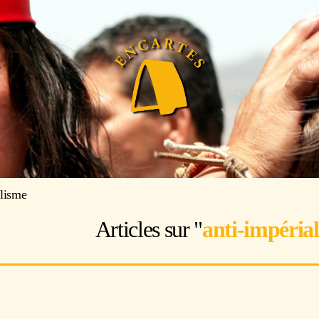
alisme
Articles sur "
anti-impéria