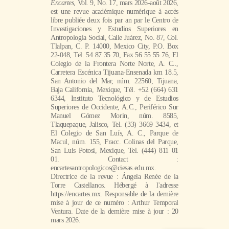
Encartes
, Vol. 9, No. 17, mars 2026-août 2026,
est une revue académique numérique à accès
libre publiée deux fois par an par le Centro de
Investigaciones y Estudios Superiores en
Antropología Social, Calle Juárez, No. 87, Col.
Tlalpan, C. P. 14000, Mexico City, P.O. Box
22-048, Tel. 54 87 35 70, Fax 56 55 55 76, El
Colegio de la Frontera Norte Norte, A. C..,
Carretera Escénica Tijuana-Ensenada km 18.5,
San Antonio del Mar, núm. 22560, Tijuana,
Baja California, Mexique, Tél. +52 (664) 631
6344, Instituto Tecnológico y de Estudios
Superiores de Occidente, A.C., Periférico Sur
Manuel Gómez Morin, núm. 8585,
Tlaquepaque, Jalisco, Tel. (33) 3669 3434, et
El Colegio de San Luís, A. C., Parque de
Macul, núm. 155, Fracc. Colinas del Parque,
San Luis Potosi, Mexique, Tel. (444) 811 01
01. Contact :
encartesantropologicos@ciesas.edu.mx.
Directrice de la revue : Ángela Renée de la
Torre Castellanos. Hébergé à l'adresse
https://encartes.mx. Responsable de la dernière
mise à jour de ce numéro : Arthur Temporal
Ventura. Date de la dernière mise à jour : 20
mars 2026.