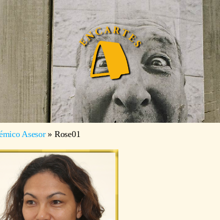
émico Asesor
»
Rose01