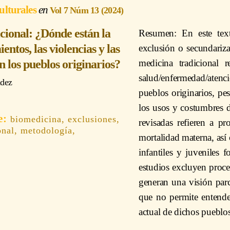
ulturales
Vol 7 Núm 13 (2024)
cional: ¿Dónde están la
Resumen: En este text
ientos, las violencias y las
exclusión o secundariza
n los pueblos originarios?
medicina tradicional 
salud/enfermedad/atenc
dez
pueblos originarios, pes
los usos y costumbres d
biomedicina, exclusiones,
revisadas refieren a p
onal, metodología,
mortalidad materna, así 
infantiles y juveniles 
estudios excluyen proces
generan una visión parci
que no permite entender
actual de dichos pueblos