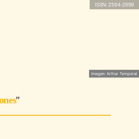
ISSN: 2594-2999
Imagen: Arthur Temporal
iones
"