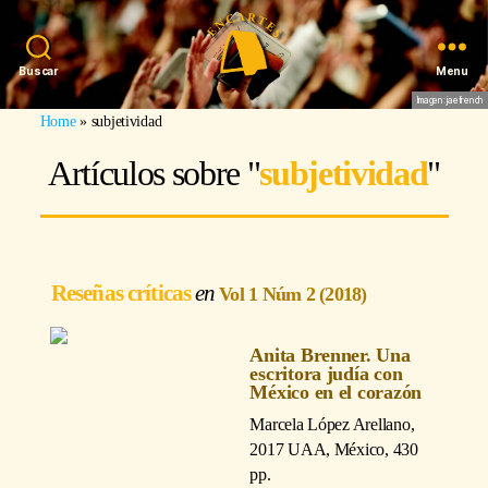
Buscar
Menu
Imagen: jaefrench
Home
»
subjetividad
Artículos sobre "
subjetividad
"
Reseñas críticas
Vol 1 Núm 2 (2018)
Anita Brenner. Una
escritora judía con
México en el corazón
Marcela López Arellano
,
2017 UAA, México, 430
pp.