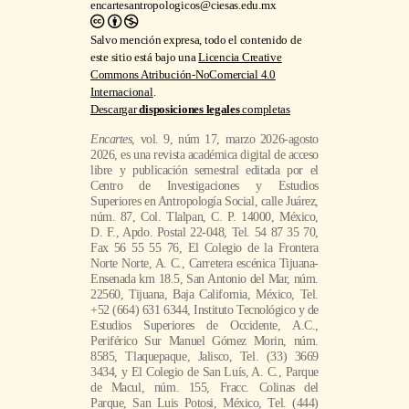
Descargar
disposiciones legales
completas
Encartes
, vol. 9, núm 17, marzo 2026-agosto
2026, es una revista académica digital de acceso
libre y publicación semestral editada por el
Centro de Investigaciones y Estudios
Superiores en Antropología Social, calle Juárez,
núm. 87, Col. Tlalpan, C. P. 14000, México,
D. F., Apdo. Postal 22-048, Tel. 54 87 35 70,
Fax 56 55 55 76, El Colegio de la Frontera
Norte Norte, A. C., Carretera escénica Tijuana-
Ensenada km 18.5, San Antonio del Mar, núm.
22560, Tijuana, Baja California, México, Tel.
+52 (664) 631 6344, Instituto Tecnológico y de
Estudios Superiores de Occidente, A.C.,
Periférico Sur Manuel Gómez Morin, núm.
8585, Tlaquepaque, Jalisco, Tel. (33) 3669
3434, y El Colegio de San Luís, A. C., Parque
de Macul, núm. 155, Fracc. Colinas del
Parque, San Luis Potosi, México, Tel. (444)
811 01 01. Contacto:
encartesantropologicos@ciesas.edu.mx.
Directora de la revista: Ángela Renée de la
Torre Castellanos. Alojada en la dirección
electrónica https://encartes.mx. Responsable de
la última actualización de este número: Arthur