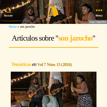
Buscar
Menu
Imagen: Miguel Olmos
Home
»
son jarocho
Artículos sobre "
son jarocho
"
Temáticas
Vol 7 Núm 13 (2024)