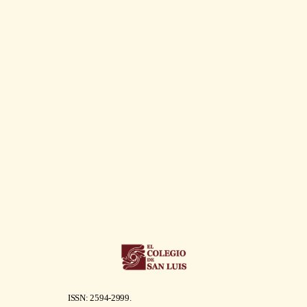
ISSN: 2594-2999.
encartesantropologicos@ciesas.edu.mx
Salvo mención expresa, todo el contenido de
este sitio está bajo una
Licencia Creative
Commons Atribución-NoComercial 4.0
Internacional
.