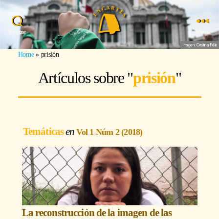
Buscar
Menu
Imagen: Cristina Félix
Home
»
prisión
Artículos sobre "
prisión
"
Temáticas
Vol 1 Núm 2 (2018)
La reconstrucción de la imagen de las