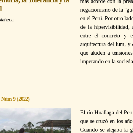
moria, la Tolerancia y la
más acorde con la pres
l
negacionismo de la “gue
en el Perú. Por otro lad
stañeda
de la hipervisibilidad
entre el concreto y e
arquitectura del lum, y 
que aluden a tensiones
imperando en la socieda
5 Núm 9 (2022)
El río Huallaga del Per
que se cruzó en los añ
Cuando se alejaba la g