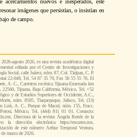
te acercamientos nuevos e inesperados, este
esonar imágenes que persistían, o insistían en
rabajo de campo.
o 2026-agosto 2026, es una revista académica digital
emestral editada por el Centro de Investigaciones y
́a Social, calle Juárez, núm. 87, Col. Tlalpan, C. P.
stal 22-048, Tel. 54 87 35 70, Fax 56 55 55 76, El
rte, A. C., Carretera escénica Tijuana-Ensenada km
 22560, Tijuana, Baja California, México, Tel. +52
ógico y de Estudios Superiores de Occidente, A.C.,
Morin, núm. 8585, Tlaquepaque, Jalisco, Tel. (33)
n Luís, A. C., Parque de Macul, núm. 155, Fracc.
Potosi, México, Tel. (444) 811 01 01. Contacto:
u.mx. Directora de la revista: Ángela Renée de la
 la dirección electrónica https://encartes.mx.
lización de este número: Arthur Temporal Ventura.
0 de marzo de 2026.