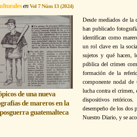
ulturales
Vol 7 Núm 13 (2024)
Desde mediados de la d
han publicado fotografí
identifican como marero
un rol clave en la soci
sujetos y qué hacen, 
pública del crimen co
formación de la refer
componente nodal de u
lucha contra el crimen,
ópicos de una nueva
dispositivos retórico
ografías de mareros en la
desempeño de los dos pe
a posguerra guatemalteca
Nuestro Diario, y se ac