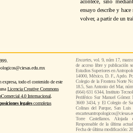
acontece, sino median
ensayo describe y hace r
volver, a partir de un t
Encartes
, vol. 9, núm 17, marz
999.
de acceso libre y publicación s
pologicos@ciesas.edu.mx
Estudios Superiores en Antropologi
14000, México, D. F., Apdo. Po
Colegio de la Frontera Norte No
 expresa, todo el contenido de este
18.5, San Antonio del Mar, núm.
o una
Licencia Creative Commons
(664) 631 6344, Instituto Tecnol
Comercial 4.0 Internacional
.
Periférico Sur Manuel Gómez 
3669 3434, y El Colegio de Sa
posiciones legales
completas
Colinas del Parque, San Luis 
encartesantropologicos@ciesas.ed
Torre Castellanos. Alojada en
Responsable de la última actua
Fecha de última modificación: 2