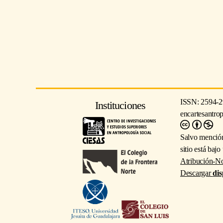
ISSN: 2594-2
Instituciones
encartesantro
Salvo mención
sitio está baj
Atribución-No
Descargar
dis