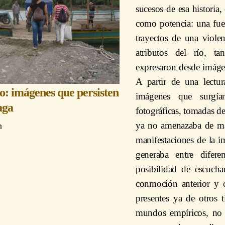
sucesos de esa historia,
como potencia: una fuer
trayectos de una viole
atributos del río, ta
expresaron desde imáge
A partir de una lectur
no: imágenes que persisten
imágenes que surgía
aga
fotográficas, tomadas d
ya no amenazaba de man
n
manifestaciones de la i
generaba entre difere
posibilidad de escucha
conmoción anterior y q
presentes ya de otros 
mundos empíricos, no 